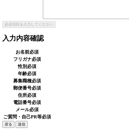
入力内容確認
お名前
必須
フリガナ
必須
性別
必須
年齢
必須
募集職種
必須
郵便番号
必須
住所
必須
電話番号
必須
メール
必須
ご質問・自己PR等
必須