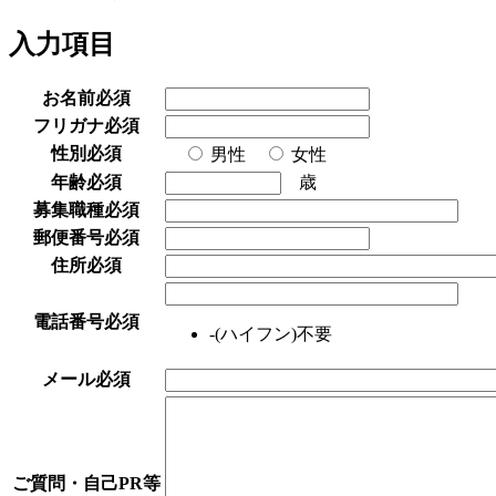
入力項目
お名前
必須
フリガナ
必須
性別
必須
男性
女性
年齢
必須
歳
募集職種
必須
郵便番号
必須
住所
必須
電話番号
必須
-(ハイフン)不要
メール
必須
ご質問・自己PR等